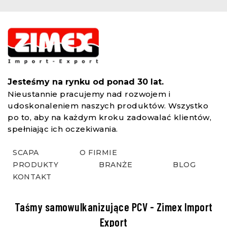
Zalety stosowania taśm dwustronnych w przemyśle - Zimex Import Export
Poznaj korzyści stosowania taśm dwustronnych w przemyśle: szybszy montaż, czystsza produkcja i mocne łączenia bez wiercenia. Przeczytaj nasz artykuł!
Jesteśmy na rynku od ponad 30 lat.
Nieustannie pracujemy nad rozwojem i
udoskonaleniem naszych produktów. Wszystko
po to, aby na każdym kroku zadowalać klientów,
spełniając ich oczekiwania.
SCAPA
O FIRMIE
PRODUKTY
BRANŻE
BLOG
KONTAKT
Taśmy samowulkanizujące PCV - Zimex Import
Export