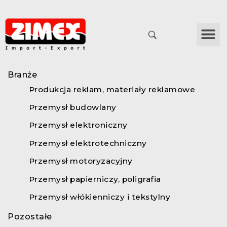
Zimex
-
Branże
-
Przemysł motoryzacyjny
Zalety stosowania taśm dwustronnych w przemyśle - Zimex Import Export
Poznaj korzyści stosowania taśm dwustronnych w przemyśle: szybszy montaż, czystsza produkcja i mocne łączenia bez wiercenia. Przeczytaj nasz artykuł!
Branże
Produkcja reklam, materiały reklamowe
Przemysł budowlany
Przemysł elektroniczny
Przemysł elektrotechniczny
Przemysł motoryzacyjny
Przemysł papierniczy, poligrafia
Przemysł włókienniczy i tekstylny
Pozostałe