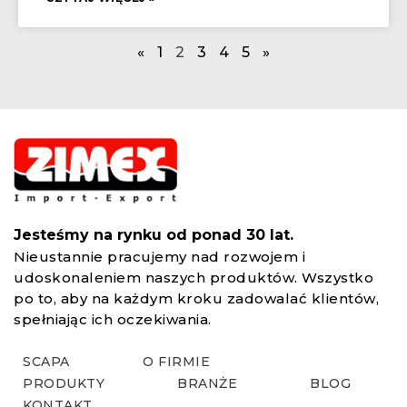
«
1
2
3
4
5
»
Zalety stosowania taśm dwustronnych w przemyśle - Zimex Import Export
Poznaj korzyści stosowania taśm dwustronnych w przemyśle: szybszy montaż, czystsza produkcja i mocne łączenia bez wiercenia. Przeczytaj nasz artykuł!
Jesteśmy na rynku od ponad 30 lat.
Nieustannie pracujemy nad rozwojem i
udoskonaleniem naszych produktów. Wszystko
po to, aby na każdym kroku zadowalać klientów,
spełniając ich oczekiwania.
SCAPA
O FIRMIE
PRODUKTY
BRANŻE
BLOG
KONTAKT